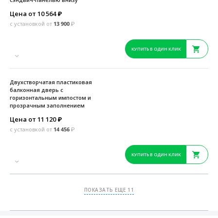
Цена от 10 564
₽
с установкой от
13 900
₽
КУПИТЬ В ОДИН КЛИК
Двухстворчатая пластиковая
балконная дверь с
горизонтальным импостом и
прозрачным заполнением
Цена от 11 120
₽
с установкой от
14 456
₽
КУПИТЬ В ОДИН КЛИК
ПОКАЗАТЬ ЕЩЕ 11