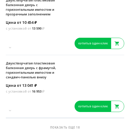
Двухстворчатая пластиковая
балконная дверь с
горизонтальным импостом и
прозрачным заполнением
Цена от 10 454
₽
с установкой от
13 590
₽
КУПИТЬ В ОДИН КЛИК
Двухстворчатая пластиковая
балконная дверь с фрамугой,
горизонтальным импостом и
сэндвич-панелью внизу
Цена от 13 041
₽
с установкой от
16 953
₽
КУПИТЬ В ОДИН КЛИК
ПОКАЗАТЬ ЕЩЕ 18